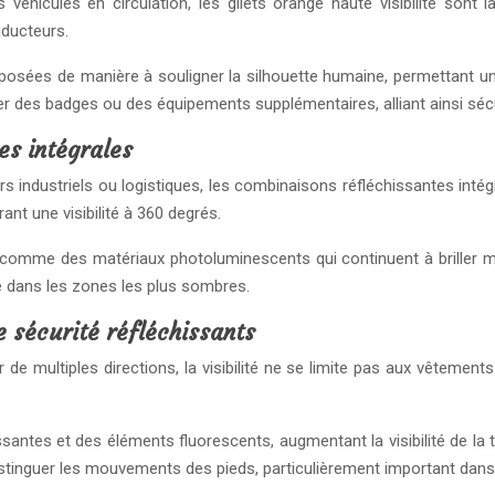
s véhicules en circulation, les gilets orange haute visibilité son
nducteurs.
posées de manière à souligner la silhouette humaine, permettant u
 des badges ou des équipements supplémentaires, alliant ainsi sécuri
es intégrales
rs industriels ou logistiques, les combinaisons réfléchissantes in
nt une visibilité à 360 degrés.
comme des matériaux photoluminescents qui continuent à briller m
e dans les zones les plus sombres.
e sécurité réfléchissants
 de multiples directions, la visibilité ne se limite pas aux vêtemen
ntes et des éléments fluorescents, augmentant la visibilité de la t
tinguer les mouvements des pieds, particulièrement important dans l