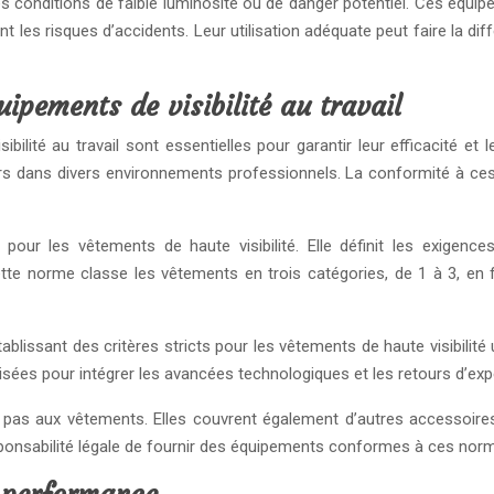
s conditions de faible luminosité ou de danger potentiel. Ces équipe
 les risques d’accidents. Leur utilisation adéquate peut faire la dif
ipements de visibilité au travail
ité au travail sont essentielles pour garantir leur efficacité et l
lleurs dans divers environnements professionnels. La conformité à c
e pour les vêtements de haute visibilité. Elle définit les exige
tte norme classe les vêtements en trois catégories, de 1 à 3, en fonc
établissant des critères stricts pour les vêtements de haute visibilité 
isées pour intégrer les avancées technologiques et les retours d’expé
t pas aux vêtements. Elles couvrent également d’autres accessoires
nsabilité légale de fournir des équipements conformes à ces normes