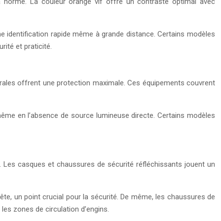
t la norme. La couleur orange vif offre un contraste optimal avec
ne identification rapide même à grande distance. Certains modèles
té et praticité.
tégrales offrent une protection maximale. Ces équipements couvrent
ême en l’absence de source lumineuse directe. Certains modèles
ts. Les casques et chaussures de sécurité réfléchissants jouent un
ête, un point crucial pour la sécurité. De même, les chaussures de
es zones de circulation d’engins.