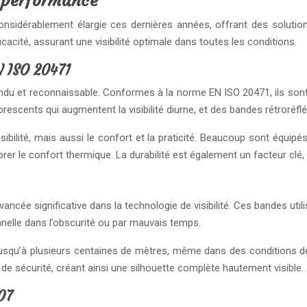
e performance
onsidérablement élargie ces dernières années, offrant des soluti
acité, assurant une visibilité optimale dans toutes les conditions.
N ISO 20471
répandu et reconnaissable. Conformes à la norme EN ISO 20471, ils son
rescents qui augmentent la visibilité diurne, et des bandes rétroréfléc
ibilité, mais aussi le confort et la praticité. Beaucoup sont équip
 le confort thermique. La durabilité est également un facteur clé, 
cée significative dans la technologie de visibilité. Ces bandes util
onnelle dans l’obscurité ou par mauvais temps.
es jusqu’à plusieurs centaines de mètres, même dans des conditions d
de sécurité, créant ainsi une silhouette complète hautement visible.
07