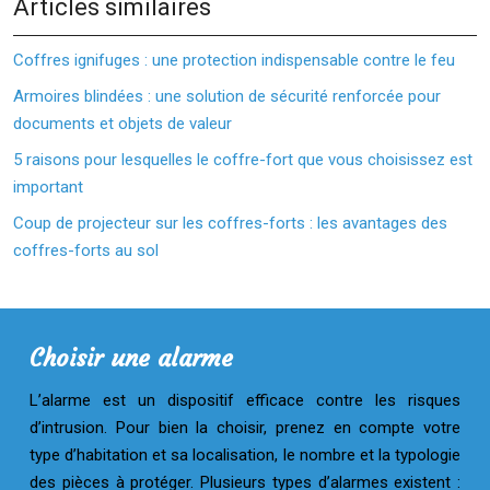
Articles similaires
Coffres ignifuges : une protection indispensable contre le feu
Armoires blindées : une solution de sécurité renforcée pour
documents et objets de valeur
5 raisons pour lesquelles le coffre-fort que vous choisissez est
important
Coup de projecteur sur les coffres-forts : les avantages des
coffres-forts au sol
Choisir une alarme
L’alarme est un dispositif efficace contre les risques
d’intrusion. Pour bien la choisir, prenez en compte votre
type d’habitation et sa localisation, le nombre et la typologie
des pièces à protéger. Plusieurs types d’alarmes existent :